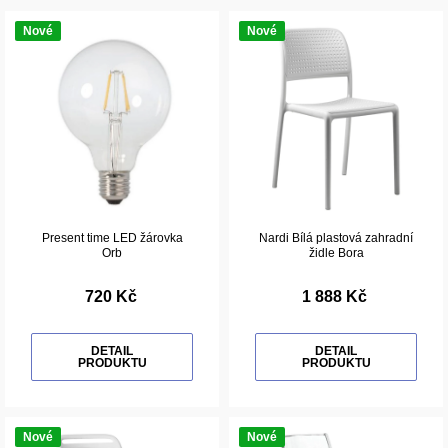
Nové
Nové
Present time LED žárovka
Nardi Bílá plastová zahradní
Orb
židle Bora
720 Kč
1 888 Kč
DETAIL
DETAIL
PRODUKTU
PRODUKTU
Nové
Nové