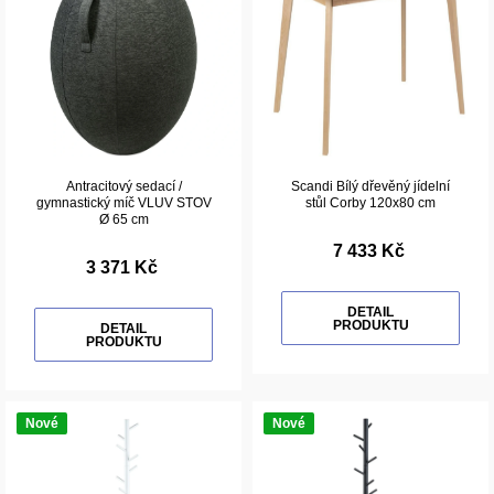
Antracitový sedací /
Scandi Bílý dřevěný jídelní
gymnastický míč VLUV STOV
stůl Corby 120x80 cm
Ø 65 cm
7 433 Kč
3 371 Kč
DETAIL
PRODUKTU
DETAIL
PRODUKTU
Nové
Nové