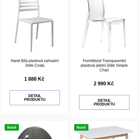
Nardi Bílá plastová zahradní
FormWood Transparentní
židle Costa
plastová jídelní židle Simple
Chair
1 888 Kč
2 990 Kč
DETAIL
PRODUKTU
DETAIL
PRODUKTU
Nové
Nové