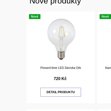
Nové produkty
Nové
Nové
Present time LED žárovka Orb
Nard
720 Kč
DETAIL PRODUKTU