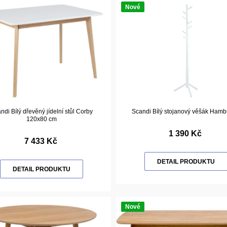
Nové
ndi Bílý dřevěný jídelní stůl Corby
Scandi Bílý stojanový věšák Hambu
120x80 cm
1 390 Kč
7 433 Kč
DETAIL PRODUKTU
DETAIL PRODUKTU
Nové