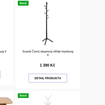
Nové
rg II
Scandi Černý stojanový věšák Hamburg
II
1 390 Kč
DETAIL PRODUKTU
Nové