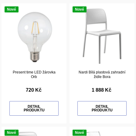
Nové
Nové
Present time LED žárovka
Nardi Bílá plastová zahradní
Orb
židle Bora
720 Kč
1 888 Kč
DETAIL
DETAIL
PRODUKTU
PRODUKTU
Nové
Nové