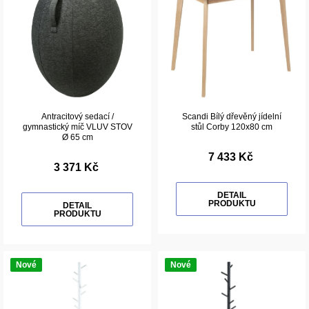
Antracitový sedací /
Scandi Bílý dřevěný jídelní
gymnastický míč VLUV STOV
stůl Corby 120x80 cm
Ø 65 cm
7 433 Kč
3 371 Kč
DETAIL
PRODUKTU
DETAIL
PRODUKTU
Nové
Nové