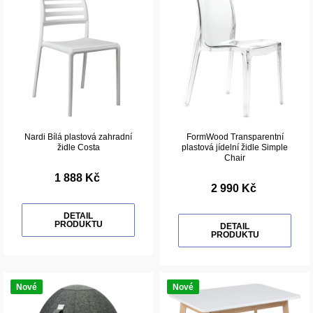
Nardi Bílá plastová zahradní
FormWood Transparentní
židle Costa
plastová jídelní židle Simple
Chair
1 888 Kč
2 990 Kč
DETAIL
PRODUKTU
DETAIL
PRODUKTU
Nové
Nové