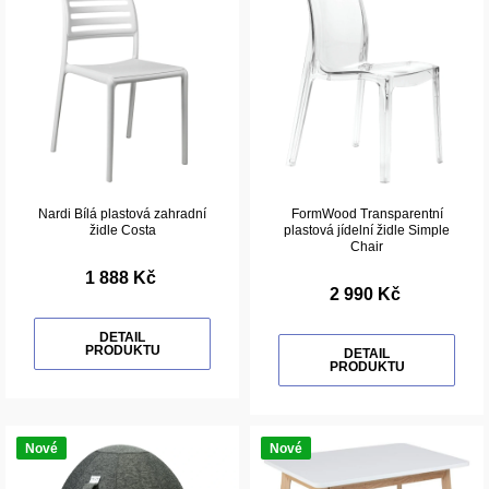
Nardi Bílá plastová zahradní
FormWood Transparentní
židle Costa
plastová jídelní židle Simple
Chair
1 888 Kč
2 990 Kč
DETAIL
PRODUKTU
DETAIL
PRODUKTU
Nové
Nové