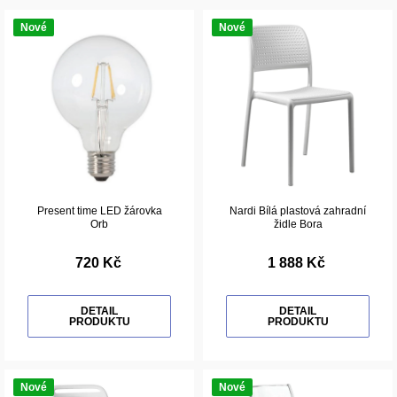
Nové
Nové
Present time LED žárovka
Nardi Bílá plastová zahradní
Orb
židle Bora
720 Kč
1 888 Kč
DETAIL
DETAIL
PRODUKTU
PRODUKTU
Nové
Nové