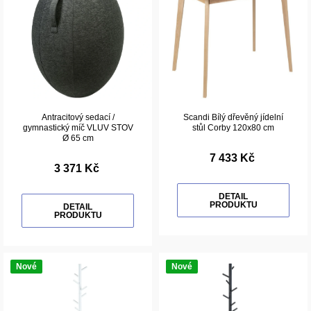
Antracitový sedací /
Scandi Bílý dřevěný jídelní
gymnastický míč VLUV STOV
stůl Corby 120x80 cm
Ø 65 cm
7 433 Kč
3 371 Kč
DETAIL
PRODUKTU
DETAIL
PRODUKTU
Nové
Nové