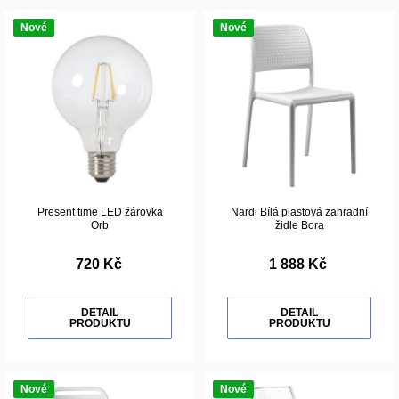
Nové
Nové
Present time LED žárovka
Nardi Bílá plastová zahradní
Orb
židle Bora
720 Kč
1 888 Kč
DETAIL
DETAIL
PRODUKTU
PRODUKTU
Nové
Nové