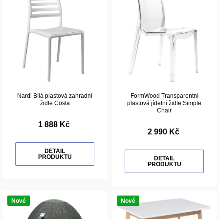
Nardi Bílá plastová zahradní
FormWood Transparentní
židle Costa
plastová jídelní židle Simple
Chair
1 888 Kč
2 990 Kč
DETAIL
PRODUKTU
DETAIL
PRODUKTU
Nové
Nové