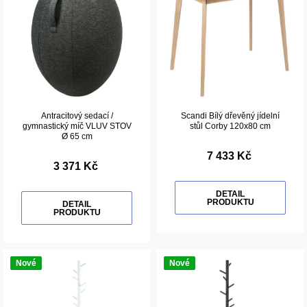
Antracitový sedací /
Scandi Bílý dřevěný jídelní
gymnastický míč VLUV STOV
stůl Corby 120x80 cm
Ø 65 cm
7 433 Kč
3 371 Kč
DETAIL
PRODUKTU
DETAIL
PRODUKTU
Nové
Nové