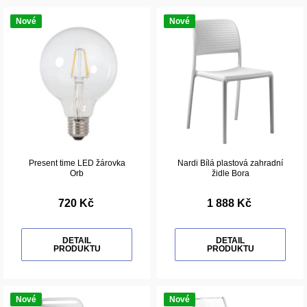
Nové
Nové
Present time LED žárovka
Nardi Bílá plastová zahradní
Orb
židle Bora
720 Kč
1 888 Kč
DETAIL
DETAIL
PRODUKTU
PRODUKTU
Nové
Nové