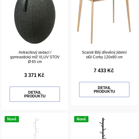
Antracitový sedací /
Scandi Bílý dřevěný jídelní
gymnastický míč VLUV STOV
stůl Corby 120x80 cm
Ø 65 cm
7 433 Kč
3 371 Kč
DETAIL
PRODUKTU
DETAIL
PRODUKTU
Nové
Nové