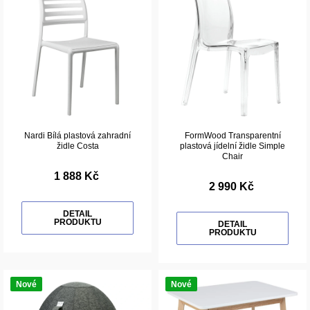
Nardi Bílá plastová zahradní
FormWood Transparentní
židle Costa
plastová jídelní židle Simple
Chair
1 888 Kč
2 990 Kč
DETAIL
PRODUKTU
DETAIL
PRODUKTU
Nové
Nové