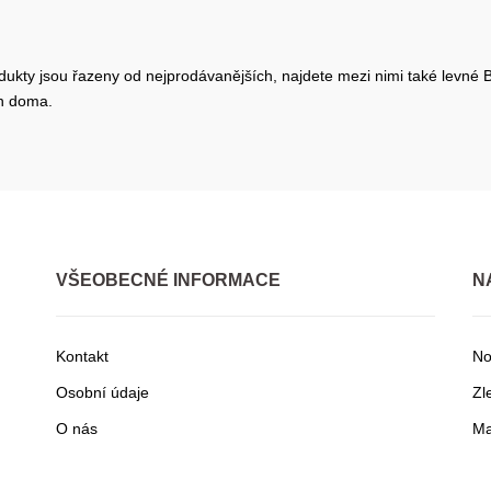
dukty jsou řazeny od nejprodávanějších, najdete mezi nimi také levné Ba
en doma.
VŠEOBECNÉ INFORMACE
N
Kontakt
No
Osobní údaje
Zl
O nás
Ma