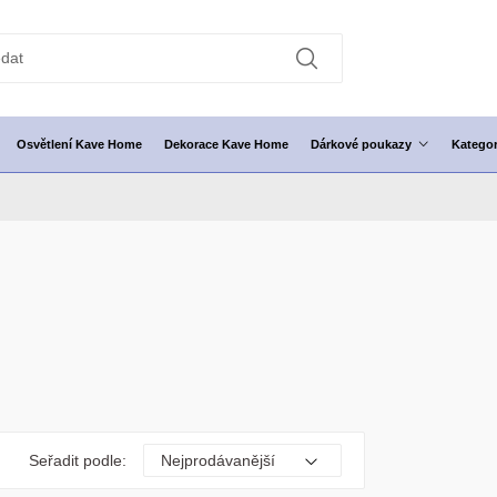
Osvětlení Kave Home
Dekorace Kave Home
Dárkové poukazy
Kategor
Seřadit podle: