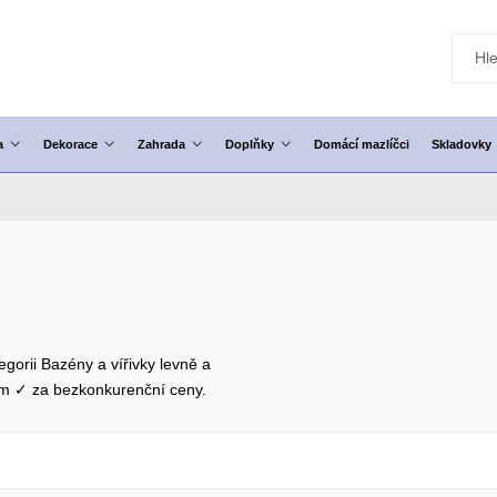
a
Dekorace
Zahrada
Doplňky
Domácí mazlíčci
Skladovky
egorii Bazény a vířivky levně a
em ✓ za bezkonkurenční ceny.