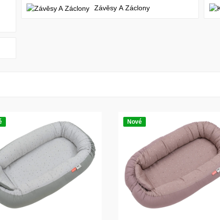
Závěsy A Záclony
é
Nové