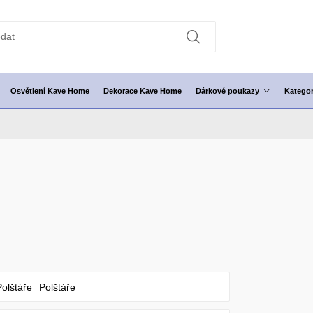
Osvětlení Kave Home
Dekorace Kave Home
Dárkové poukazy
Kategor
Polštáře