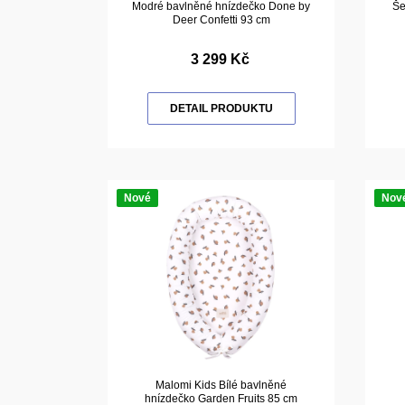
Modré bavlněné hnízdečko Done by
Še
Deer Confetti 93 cm
3 299 Kč
DETAIL PRODUKTU
Nové
Nov
Malomi Kids Bílé bavlněné
hnízdečko Garden Fruits 85 cm