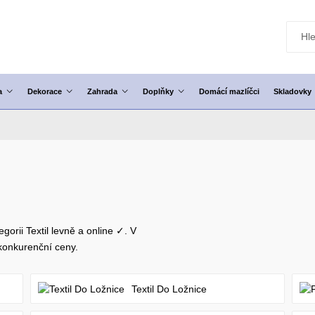
a
Dekorace
Zahrada
Doplňky
Domácí mazlíčci
Skladovky
gorii Textil levně a online ✓. V
onkurenční ceny.
Textil Do Ložnice