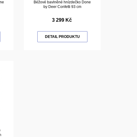
ne
Béžové bavlněné hnízdečko Done
by Deer Confetti 93 cm
3 299 Kč
DETAIL PRODUKTU
é
m