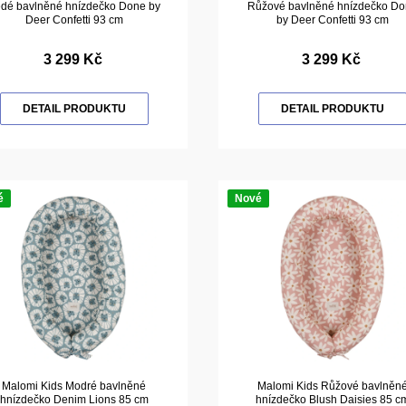
dé bavlněné hnízdečko Done by
Růžové bavlněné hnízdečko Do
Deer Confetti 93 cm
by Deer Confetti 93 cm
3 299 Kč
3 299 Kč
DETAIL PRODUKTU
DETAIL PRODUKTU
é
Nové
Malomi Kids Modré bavlněné
Malomi Kids Růžové bavlněn
hnízdečko Denim Lions 85 cm
hnízdečko Blush Daisies 85 c