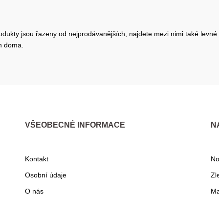
odukty jsou řazeny od nejprodávanějších, najdete mezi nimi také levné 
en doma.
VŠEOBECNÉ INFORMACE
N
Kontakt
No
Osobní údaje
Zl
O nás
Ma