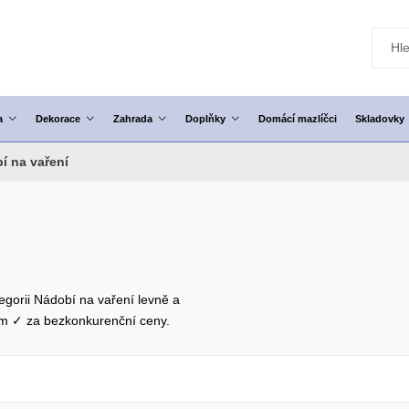
a
Dekorace
Zahrada
Doplňky
Domácí mazlíčci
Skladovky
í na vaření
egorii Nádobí na vaření levně a
em ✓ za bezkonkurenční ceny.