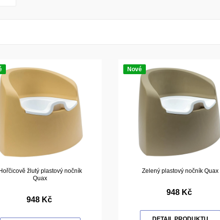
é
Nové
Hořčicově žlutý plastový nočník
Zelený plastový nočník Quax
Quax
948 Kč
948 Kč
DETAIL PRODUKTU