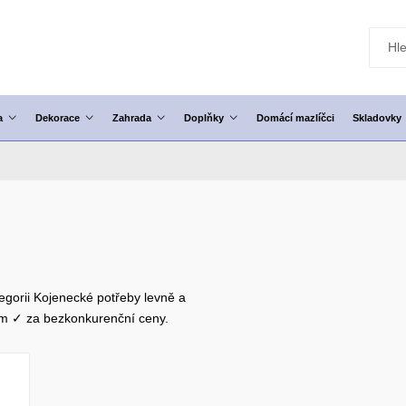
a
Dekorace
Zahrada
Doplňky
Domácí mazlíčci
Skladovky
egorii Kojenecké potřeby levně a
em ✓ za bezkonkurenční ceny.