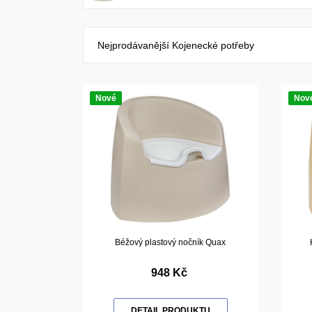
Nejprodávanější Kojenecké potřeby
Nové
Nov
Béžový plastový nočník Quax
948 Kč
DETAIL PRODUKTU