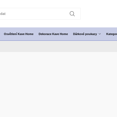
Osvětlení Kave Home
Dekorace Kave Home
Dárkové poukazy
Kategor