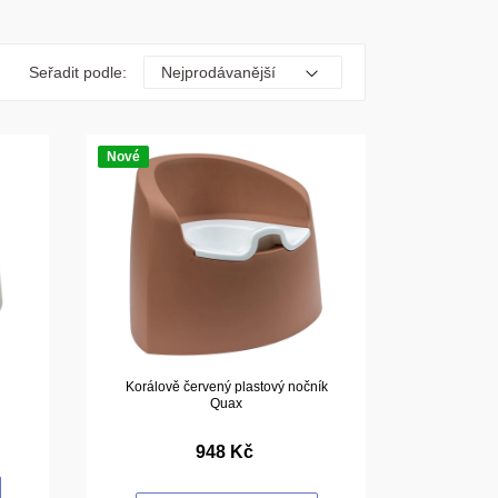
Seřadit podle:
Nové
Korálově červený plastový nočník
Quax
948 Kč