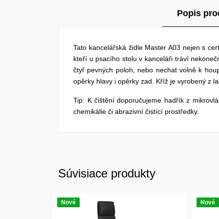
Popis pro
Tato kancelářská židle Master A03 nejen s cer
kteří u psacího stolu v kanceláři tráví nekone
čtyř pevných poloh, nebo nechat volně k houpá
opěrky hlavy i opěrky zad. Kříž je vyrobený z l
Tip: K čištění doporučujeme hadřík z mikrov
chemikálie či abrazivní čistící prostředky.
Súvisiace produkty
Nové
Nové