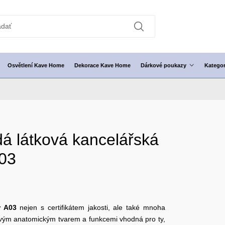
Osvětlení Kave Home
Dekorace Kave Home
Dárkové poukazy
Kategor
dá látková kancelářská
A03
r
A03
nejen s certifikátem jakosti, ale také mnoha
svým anatomickým tvarem a funkcemi vhodná pro ty,