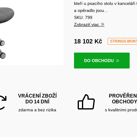
kteří u psacího stolu v kancelář
a opěradlo jsou…
SKU: 799
Zobraziť viac
18 102 Kč
STRINGS.MON
DO OBCHODU
VRÁCENÍ ZBOŽÍ
PROVĚŘEN
DO 14 DNÍ
OBCHOD
zdarma a bez rizika
s kvalitními prod