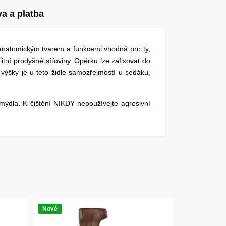
a a platba
m anatomickým tvarem a funkcemi vhodná pro ty,
itní prodyšné síťoviny. Opěrku lze zafixovat do
 výšky je u této židle samozřejmostí u sedáku,
ýdla. K čištění NIKDY nepoužívejte agresivní
Nové