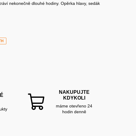
i tráví nekonečně dlouhé hodiny. Opěrka hlavy, sedák
TH
NAKUPUJTE
É
KDYKOLI
Y
máme otevřeno 24
ukty
hodin denně