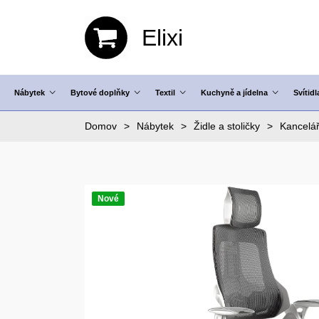
Elixi
Nábytek
Bytové doplňky
Textil
Kuchyně a jídelna
Svítidl
Domov
Nábytek
Židle a stoličky
Kancelář
Nové