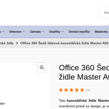
a
Dekorace
Zahrada
Doplňky
Domácí mazlíčci
Skladovky
ské židle
Office 360 Šedá látková kancelářská židle Master A03
Office 360 Še
židle Master 
(4.8)
Tato
kancelářská židle
Maste
oceněními právě za design, je 