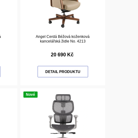
á
Angel Cerdá Béžová koženková
kancelářská židle No. 4213
20 690 Kč
DETAIL PRODUKTU
Nové