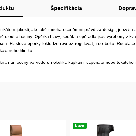
duktu
Špecifikácia
Doprav
tifikátem jakosti, ale také mnoha oceněními právě za design, je svý
čně dlouhé hodiny. Opěrka hlavy, sedák a opěradlo jsou vyrobeny z kval
ní. Plastové opěrky loktů lze rovněž regulovat, i do boku. Regulace
akovaného hliníku.
lákna namočený ve vodě s několika kapkami saponátu nebo tekutého m
Nové