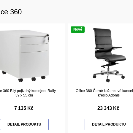
ice 360
Nové
ce 360 Bílý pojízdný kontejner Rally
Office 360 Černé koženkové kance
39 x 55 cm
křeslo Adonis
7 135 Kč
23 343 Kč
DETAIL PRODUKTU
DETAIL PRODUKTU