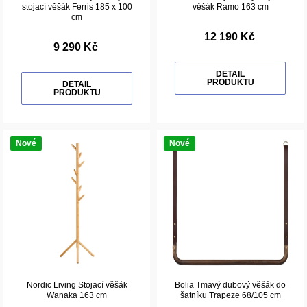
stojací věšák Ferris 185 x 100
věšák Ramo 163 cm
cm
12 190 Kč
9 290 Kč
DETAIL
PRODUKTU
DETAIL
PRODUKTU
Nové
Nové
Nordic Living Stojací věšák
Bolia Tmavý dubový věšák do
Wanaka 163 cm
šatníku Trapeze 68/105 cm