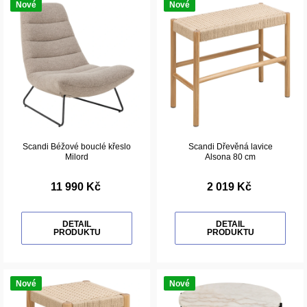
Nové
Nové
Scandi Béžové bouclé křeslo
Scandi Dřevěná lavice
Milord
Alsona 80 cm
11 990 Kč
2 019 Kč
DETAIL
DETAIL
PRODUKTU
PRODUKTU
Nové
Nové